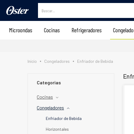
https://osterlineablanca.com/
Microondas
Cocinas
Refrigeradores
Congelado
Inicio
Congeladores
Enfriador de Bebida
•
•
Enfr
Categorias
Cocinas
Congeladores
Enfriador de Bebida
Horizontales