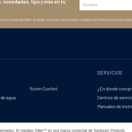
, novedades, tips y más en tu
romocionales de Oster. Al enviar, confirmo que he leído y acepto sus Términos y condiciones 
SERVICIOS
Room Confort
¿En dónde compr
 de agua
Centros de servic
Manuales de Inst
servados. El logotipo Oster™ es una marca comercial de Sunbeam Products,