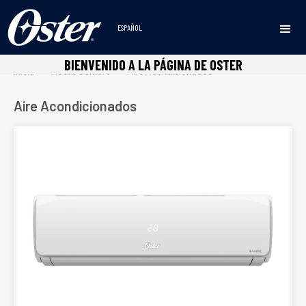
https://osterlineablanca.com/
ESPAÑOL
BIENVENIDO A LA PÁGINA DE OSTER
Inicio
Room Confort
Aire Acondicionados
•
•
Aire Acondicionados