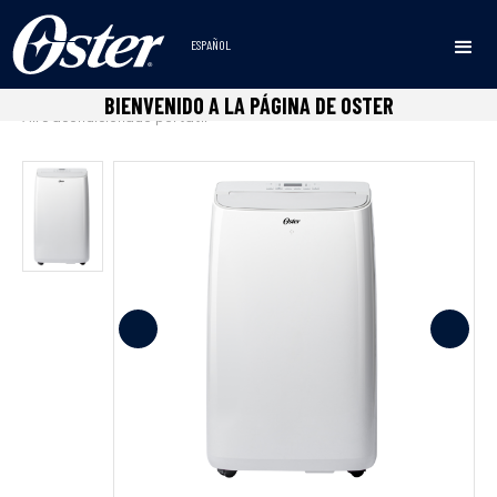
ESPAÑOL
Inicio
Room Confort
Aire Acondicionados
•
•
•
BIENVENIDO A LA PÁGINA DE OSTER
Aire acondicionado portátil