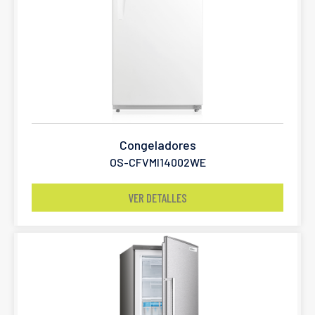
Congeladores
OS-CFVMI14002WE
VER DETALLES