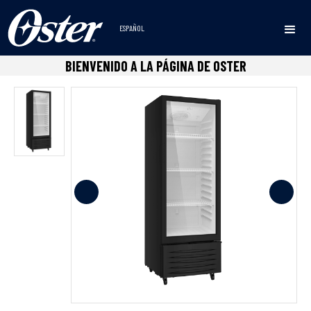
ESPAÑOL
Inicio
Congeladores
Verticales
Congeladores
•
•
•
BIENVENIDO A LA PÁGINA DE OSTER