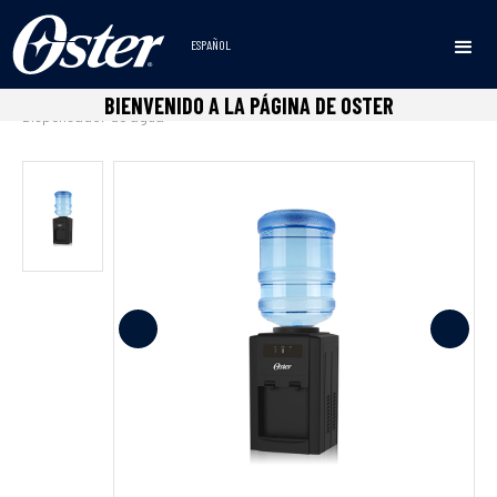
ESPAÑOL
Inicio
Dispensadores de agua
Dispensador de mesa
•
•
•
BIENVENIDO A LA PÁGINA DE OSTER
Dispensador de agua