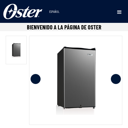
ESPAÑOL
Inicio
Refrigeradores
Minibares
Friobar
•
•
•
BIENVENIDO A LA PÁGINA DE OSTER