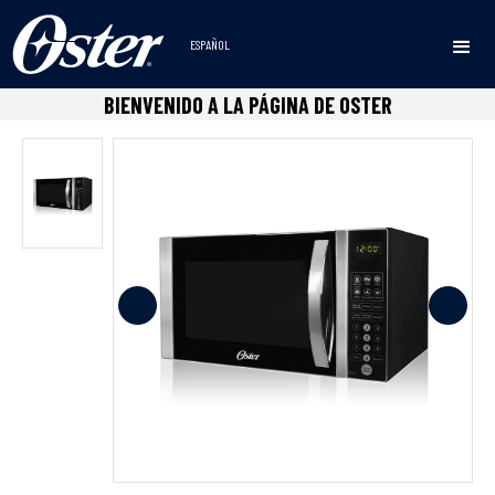
ESPAÑOL
Inicio
Microondas
1.0 - 1.5 Pcu
Horno de Microondas
•
•
•
BIENVENIDO A LA PÁGINA DE OSTER