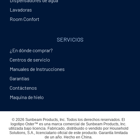
Dispensadores de agua
Lavadoras
Room Confort
SERVICIOS
¿En dónde comprar?
Centros de servicio
Manuales de Instrucciones
Garantías
Contáctenos
Maquina de hielo
© 2026 Sunbeam Products, Inc. Todos los derechos reservados. El
logotipo Oster™ es una marca comercial de Sunbeam Products, Inc.
utilizada bajo licencia. Fabricado, distribuido o vendido por Household
Solutions, S.A., licenciatario oficial de este producto. Garantía limitada
de un año. Hecho en China.