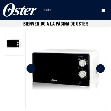
ESPAÑOL
Inicio
Microondas
0.7 Pcu
Hornos de Microondas
•
•
•
BIENVENIDO A LA PÁGINA DE OSTER