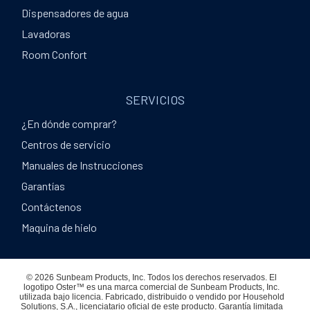
Dispensadores de agua
Lavadoras
Room Confort
SERVICIOS
¿En dónde comprar?
Centros de servicio
Manuales de Instrucciones
Garantías
Contáctenos
Maquina de hielo
© 2026 Sunbeam Products, Inc. Todos los derechos reservados. El
logotipo Oster™ es una marca comercial de Sunbeam Products, Inc.
utilizada bajo licencia. Fabricado, distribuido o vendido por Household
Solutions, S.A., licenciatario oficial de este producto. Garantía limitada