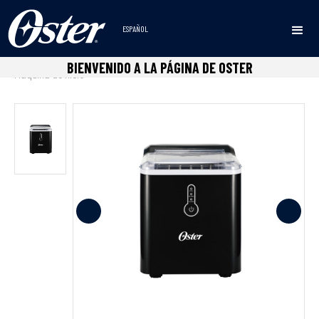
ESPAÑOL
Inicio
Dispensadores de agua
Maquina de hielo
•
•
•
BIENVENIDO A LA PÁGINA DE OSTER
Máquina de hielo