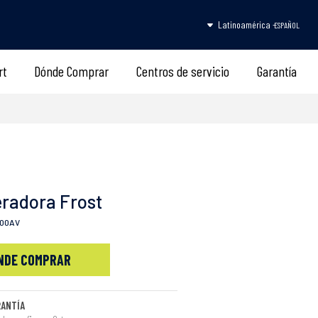
Latinoamérica -
ESPAÑOL
rt
Dónde Comprar
Centros de servicio
Garantía
eradora Frost
100AV
NDE COMPRAR
RANTÍA