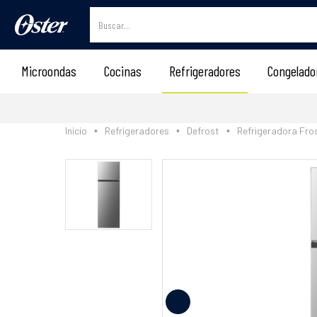
Microondas
Cocinas
Refrigeradores
Congelado
Inicio
Refrigeradores
Defrost
Refrigeradora Fro
•
•
•