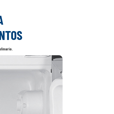
A
ENTOS
linario.