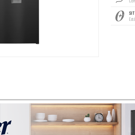
Con
SIT
Est