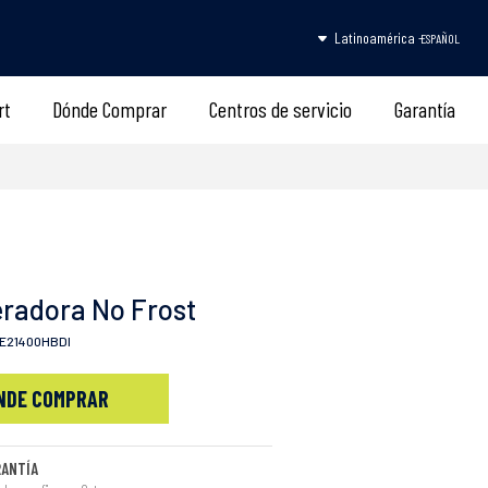
Latinoamérica -
ESPAÑOL
rt
Dónde Comprar
Centros de servicio
Garantía
eradora No Frost
E21400HBDI
NDE COMPRAR
RANTÍA