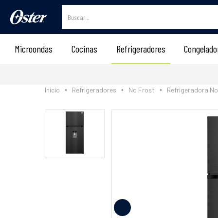
Microondas
Cocinas
Refrigeradores
Congelado
Inicio
Refrigeradores
No Frost
Refrigeradora No
•
•
•