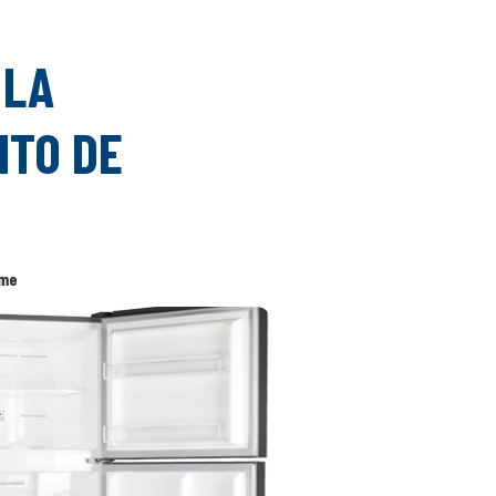
 LA
NTO DE
rme