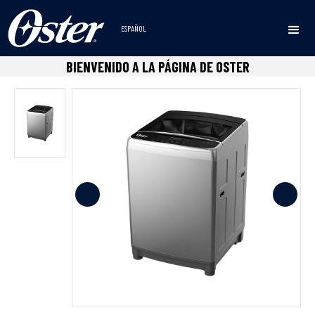
ESPAÑOL
Inicio
Lavadoras
Digitales
Lavadora Digital
•
•
•
BIENVENIDO A LA PÁGINA DE OSTER